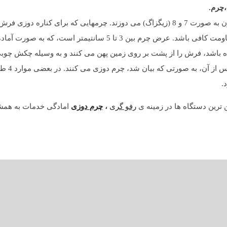
،چرم.
چرم را معمولاً به انداه طول فرش می گیرند و از پشت فرش با نخ و سوزن به صورت 7 و 8 (زیگزاگ) می دو
برای جلوگیری از لوله شدن کناره فرش استفاده می شود، باید دارای مقاومت کافی ب
باشد، فرش را از پشت بر روی زمین پهن می کنند و به وسیله چکش چوبی
روی آن پهن 
.
 ترین دستگاه ها در زمینه ی
رفو گری
،
چرم دوزی
امادگی خدمات به همشه