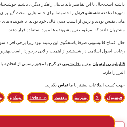
داشته است.حال با این تفاصیر باید بدنبال راهکار دیگری باشیم خوشبختانه 
شهرها دغدغه
شستشو
فرش
را خصوصا برای خانم هایی سخت گیر برای ه
هایی نفیس بودند و ترس از آسیب دیدن قالی خود بودند تا شوینده های شی
مشتریان دادند که مرغوب ترین شوینده ها مورد استفاده قرار دهند.
حال افتتاح قالیشویی صرفا پاسخگوی این زمینه نبود زیرا برخی افراد س
رعایت اصول اسلامی در شستشو از اهمیت والایی برخوردار است.بهترین
قالیشویی پارسیان
برترین قالیشویی
در کرج
با مجوز رسمی از اتحادیه
با 
البرز را دارد.
جهت کسب اطلاعات بیشتر با ما
تماس
بگیرید.
فیسبوک
X
پینترست
رددیت
Delicious
لینکدین
و