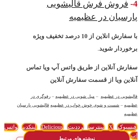
4-
فروش فرش قالیشویی
پارسیان در عظیمیه
با سفارش انلاین از 10 درصد تخفیف ویژه
برخوردار شوید
.
سفارش آنلاین از طریق واتس آپ ویا تماس
آنلاین ویا از قسمت سفارش آنلاین
قالیشویی در عظیمیه
–
مبل شویی در عظیمیه
–
رفوگری در
عظیمیه
–
شست و شوی خوش خواب در عظیمیه
قالیشویی پارسیان
عظیمیه
فیسبوک
X
پینترست
رددیت
Delicious
لینکدین
واتس
اپ
نوشته های مرتبط