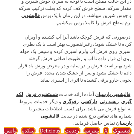
در این حالت ممکن است با توجه به میزان جوش شیرین و
مقدار سرکه، سطح فرش کف کرده که بعلت ترکیب سرکه
و جوش شیرین میباشد. در این زمان با یک برس
قالیشویی
نرم سطح فرش را کاملا برس میکشیم.
درصورتی که فرش کوچک باشد آنرا آب کشیده و آویزان
کرده تا خشک شود؛درغیراینصورت بهتر است با یک بطری
اسپری روی فرش آب ولرم اسپری کرده و سپس یک حوله
روی آن قرار داده تا آب و رطوبت اضافی فرش گرفته
شود.بهتر است فرش را در سایه و در معرض وزش باد قرار
داده تا خشک بشود و پس از خشک شدن مجددا فرش را
بخوبی جارو برقی کشیده تا اثری از اسپری نماند.
قالیشویی پارسیان
آماده ارائه خدمات
شستشوی فرش
–
لکه
گیری
–
ریشه زنی
–
دارکشی
–
رفوگری
و دیگر خدمات مربوط
به انواع فرش می باشد. برای کسب اطلاعات بیشتر با
شماره های
تماس
درج شده در سایت
قالیشویی
پارسیان
تماس حاصل فرمایید.
فیسبوک
X
پینترست
رددیت
Delicious
لینکدین
واتس