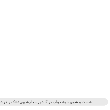
شست و شوی خوشخواب در گلشهر -بخارشویی تشک و خوشخواب