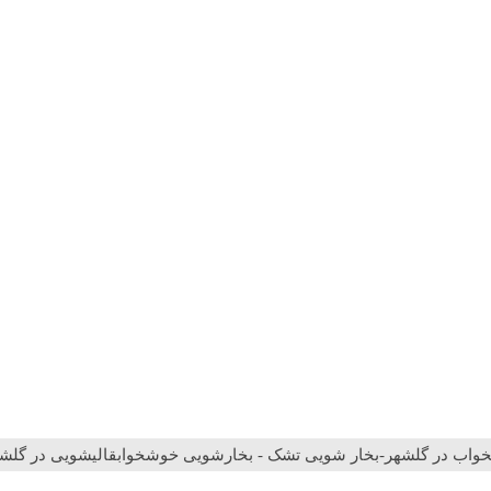
 در گلشهر-بخار شویی تشک - بخارشویی خوشخوابقالیشویی در گلشهر