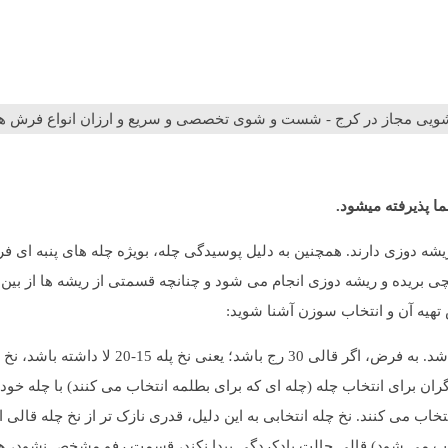
 شویی مجاز در کرج - شست و شوی تخصصی و سریع و ارزان انواع فرش 
ا پذیرفته میشود.
 ریشه دوزی دارند. همچنین به دلیل پوسیدگی چله، بویژه چله های پنبه ای ف
قیچی بریده و ریشه دوزی انجام می شود و چنانچه قسمتی از ریشه ها از بین
ش تهیه آن و انتخاب سوزن آشنا شوید:
در روش بطلمه نخ چله باید مقداری از نخ چله قالی نازک 
یا نخ چله مناسب قالی 40 رج باشد. البته، رفوگران برای انتخاب چله (چله ای که برای بطلمه انتخاب م
تخاب می کنند. نخ چله انتخابی به این دلیل، قدری نازک تر از نخ چله قال
انتخاب می شود) قالی حالت بادکردگی پیدا نکند، قسمت رفو مشخص نشود