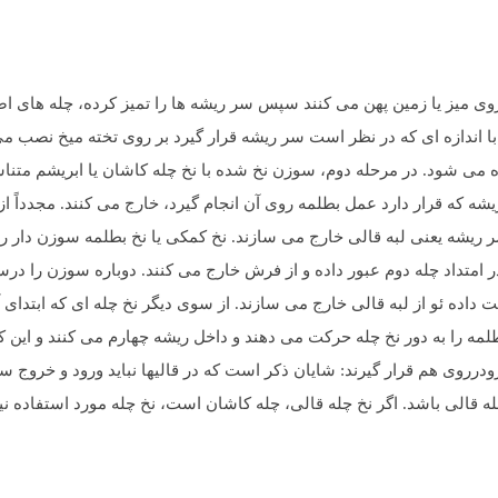
وی میز یا زمین پهن می کنند سپس سر ریشه ها را تمیز کرده، چله های اضا
ا اندازه ای که در نظر است سر ریشه قرار گیرد بر روی تخته میخ نصب م
 می شود. در مرحله دوم، سوزن نخ شده با نخ چله کاشان یا ابریشم متناس
یشه که قرار دارد عمل بطلمه روی آن انجام گیرد، خارج می کنند. مجدداً 
سر ریشه یعنی لبه قالی خارج می سازند. نخ کمکی یا نخ بطلمه سوزن دار را
ر امتداد چله دوم عبور داده و از فرش خارج می کنند. دوباره سوزن را 
اده ئو از لبه قالی خارج می سازند. از سوی دیگر نخ چله ای که ابتدای آن
ه را به دور نخ چله حرکت می دهند و داخل ریشه چهارم می کنند و این کار ر
گشت وجود دارد و هر ردیف از گره ها 2 بار زیر و رو رودرروی هم قرار گیرند: شایان ذکر است که در قالیه
باید متناسب با نخ چله قالی باشد. اگر نخ چله قالی، چله کاشان است، نخ چله مورد استفاد