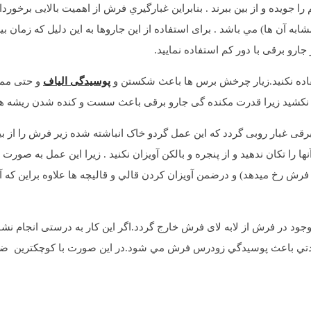
ویده و از بين ببرند . بنابراين غبارگيري فرش از اهمیت بالایی برخوردار
آن ها) مي باشد . برای استفاده از این جاروها به این دلیل که زمان بی
ارو برقی با دور کم استفاده نمایید.
تفاده نکنید.زیار چرخش برس ها باعث شکستن و
پوسیدگی الیاف
و حتی مم
نکشید زیرا قدرت مکنده گی جارو برقی باعث سست و کنده شدن ریشه ها
رقی غبار روبی گردد که این عمل گردو خاک انباشته شده زیر فرش را از 
 آنها را تكان ندهید و از پنجره و بالكن آويزان نكنيد . زیرا این عمل به 
رخ میدهد) و درضمن آويزان كردن قالي و قاليچه ها علاوه براین كه آن
وجود در فرش از لابه لای فرش خارج گردد.اگر این کار به درستی انجام ن
 مدتي باعث پوسيدگي زودرس فرش مي شود.در اين صورت با كوچكترين ضربه