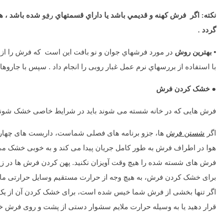
نکته: اگر فرش كهنه و قديمي باشد يا داراي قسمتهاي
رفو
شده باشد ، هر
گردد .
• بهترين روش
در مورد فرشهاي جوان و نو بافت این است كه فرش را از ي
با استفاده از بررسهاي نرم عمل غبار روبی را انجام داد . سپس با جاروه
● خشک کردن فرش
فرش هایی که در خانه شسته می شوند باید در شرایط خاصی خشک شوند ت
اگر
شستن فرش
ها، جزو برنامه های فصلی شماست، داربست های چهارپایه
هوا در اطراف فرش به طور کامل جریان پیدا می کند و به خوبی خشک م
فرش های شسته شده را هیچ وقت آویزان نکنید. پهن کردن فرش ها در زیر 
برای خشک کردن فرش، به هیچ وجه از حرارت مستقیم وسایل حرارتی مانن
اگر تنها بخشی از فرش شما خیس شده است، برای خشک کردن آن از یک اسف
قرار دهید یا به وسیله حرارت ملایم سشوار دستی از پشت و روی فرش خ