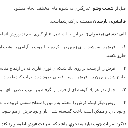
قبل از
شست وشو
غبارگيري به شیوه های مختلف انجام میشود:
قالیشویی پارسیان
همیشه در کنارشماست.
الف: دستی (معمولی):
در اين حالت عمل غبار گیری به چند رروش انجام
۱-
فرش را به پشت روي زمين پهن كرده و با چوب به آرامی به پشت آن ب
جارو بکشید.
۲-
فرش را از پشت بر روي يك شبكه ي توري فلزي كه در ارتفاع مناسبي ا
خارج شده و چون بين فرش و زمين فضاي وجود دارد ذرات گردوغبار دوبار
۳-
چهار نفر هر يك گوشه اي از فرش را گرفته و به ترتيب ضربه اي موج
۴-
روش دیگر اینکه فرش را محكم به زمين يا سطح سفتي کوبیده تا غبار
وجود دارد و ممکن است باعث گسسته شدن تار و پود فرش از هم شود.
تذکر: ضربات چوب نبايد به نحوي باشد كه به بافت فرش لطمه وارد کن