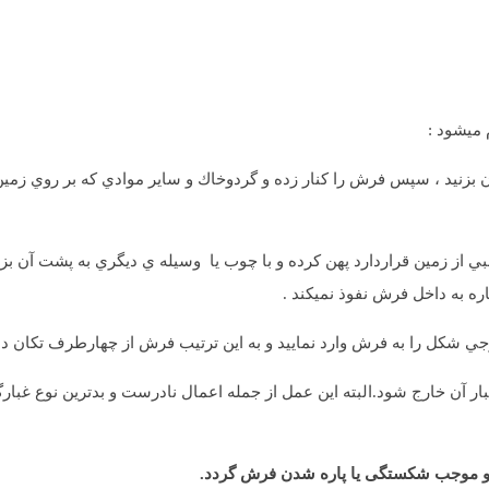
 میشود :
زنید ، سپس فرش را كنار زده و گردوخاك و ساير موادي كه بر روي زمين
ز زمين قراردارد پهن کرده و با چوب یا وسيله ي ديگري به پشت آن بزنی
ه به داخل فرش نفوذ نمیکند .
ي شكل را به فرش وارد نمایید و به اين ترتيب فرش از چهارطرف تكان دا
 آن خارج شود.البته این عمل از جمله اعمال نادرست و بدترين نوع غبار
د و موجب شکستگی یا پاره شدن فرش گردد.