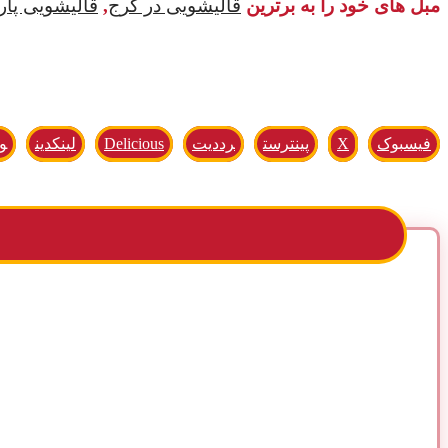
مبل های خود را به برترین
قالیشویی در کرج
,
قالیشویی پا
فیسبوک
X
پینترست
رددیت
Delicious
لینکدین
و